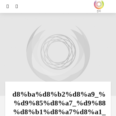
%d8%ba%d8%b2%d8%a9_
%d9%85%d8%a7_%d9%88
%d8%b1%d8%a7%d8%a1_