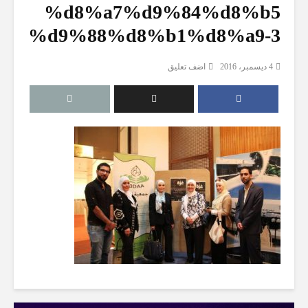
%d8%a7%d9%84%d8%b5
%d9%88%d8%b1%d8%a9-3
4 ديسمبر، 2016
اضف تعليق