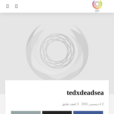
tedxdeadsea
4 ديسمبر، 2016
اضف تعليق