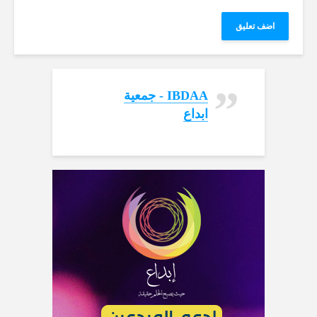
‏IBDAA - جمعية
ابداع‏