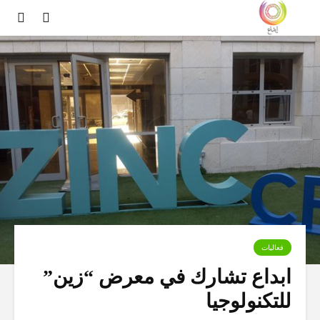
فعاليات
ابداع تشارك في معرض “زين”
للتكنولوجيا