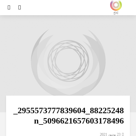
88225248_2955573777839604_
5096621657603178496_n
23 يونيو، 2021