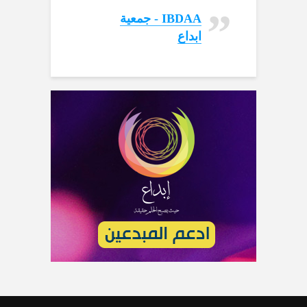
‏IBDAA - جمعية
ابداع‏