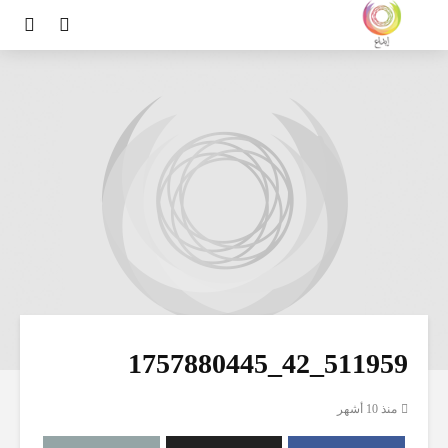
511959_42_1757880445
منذ 10 أشهر