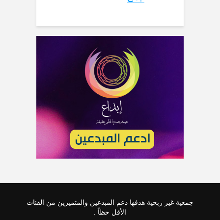
جمعية غير ربحية هدفها دعم المبدعين والمتميزين من الفئات
الأقل حظاً .