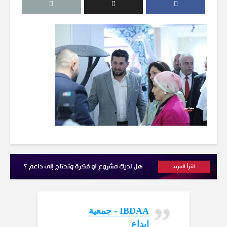
‏IBDAA - جمعية
ابداع‏