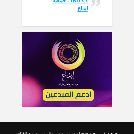
‏IBDAA - جمعية
ابداع‏
جمعية غير ربحية هدفها دعم المبدعين والمتميزين من الفئات