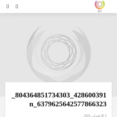
428600391_804364851734303_
6379625642577866323_n
28 فبراير، 2024