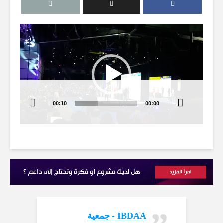
مشغل
الفيديو
00:10
00:00
‏IBDAA - جمعية